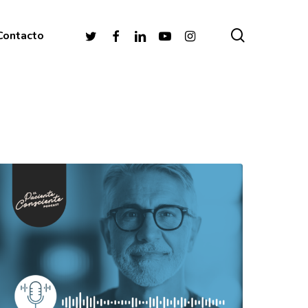
buscar
twitter
facebook
linkedin
youtube
instagram
Contacto