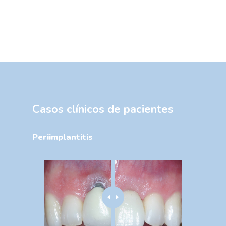
Casos
clínicos
de
pacientes
Periimplantitis