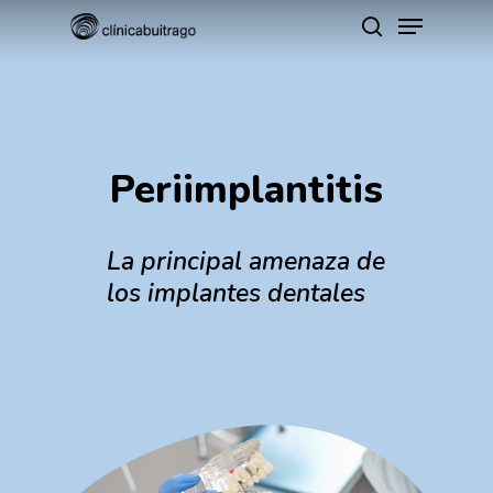
Menu
Skip
buscar
to
main
content
Periimplantitis
La principal amenaza de
los implantes dentales