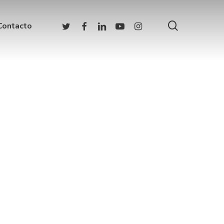
buscar
twitter
facebook
linkedin
youtube
instagram
Contacto