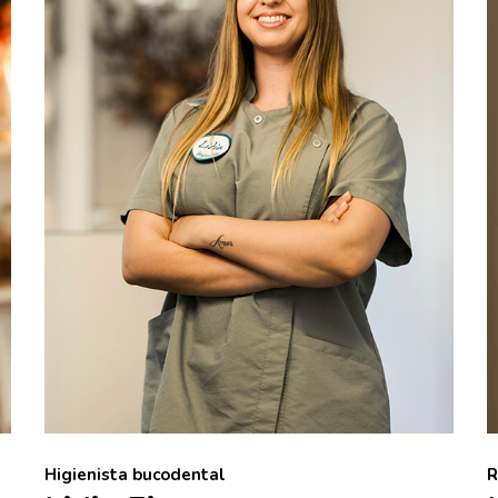
Higienista bucodental
R