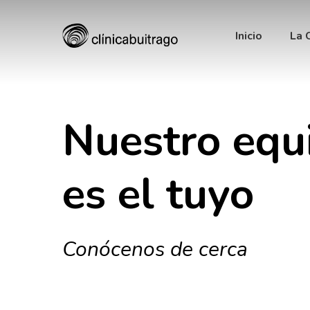
Skip
to
Inicio
La 
main
content
Nuestro
equ
Pulsa intro para buscar o ESC para salir
es
el
tuyo
Conócenos de cerca